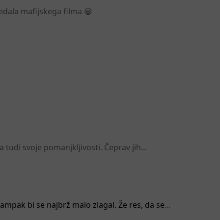
ledala mafijskega filma 😀
tudi svoje pomanjkljivosti. Čeprav jih...
ampak bi se najbrž malo zlagal. Že res, da se
...