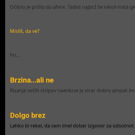
Očitno je prišlo do afere. Tadva najbrž še nikoli nista g
Misliš, da ve?
Pri...
Brzina...ali ne
Risanje večih stripov naenkrat je sicer dobro ampak ima 
Dolgo brez
Lahko bi rekel, da sem imel dober izgovor za odsotnot 